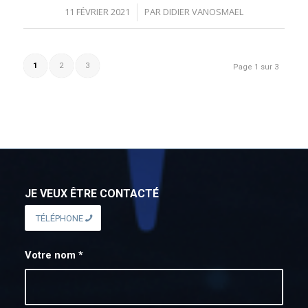
11 FÉVRIER 2021
PAR
DIDIER VANOSMAEL
/
1
2
3
Page 1 sur 3
JE VEUX ÊTRE CONTACTÉ
TÉLÉPHONE
Votre nom
*