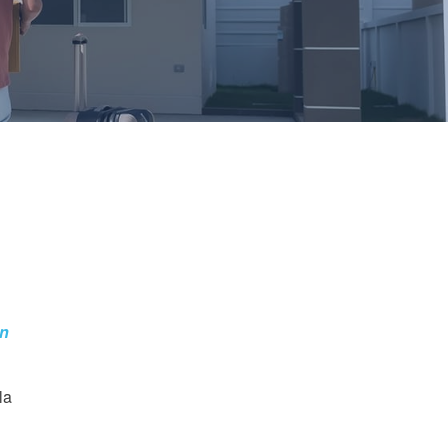
on
la