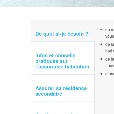
du m
De quoi ai-je besoin ?
vous
de l
bail
Infos et conseils
de l
pratiques sur
l’assurance habitation
trou
d’un
Assurer sa résidence
secondaire