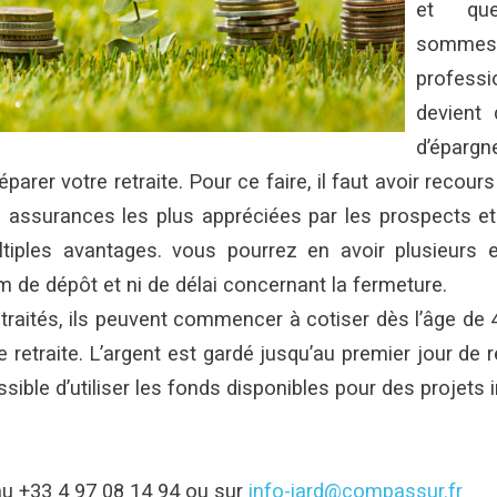
et qu
somm
profess
devient
d’épargne
parer votre retraite. Pour ce faire, il faut avoir recours
es assurances les plus appréciées par les prospects et 
ltiples avantages. vous pourrez en avoir plusieurs e
de dépôt et ni de délai concernant la fermeture.
etraités, ils peuvent commencer à cotiser dès l’âge de 
 retraite. L’argent est gardé jusqu’au premier jour de re
ible d’utiliser les fonds disponibles pour des projets 
u +33 4 97 08 14 94 ou sur
info-iard@compassur.fr