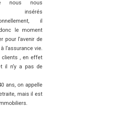
e nous nous
es insérés
ionnellement, il
 donc le moment
r pour l’avenir de
 à l’assurance vie.
clients , en effet
t il n’y a pas de
40 ans, on appelle
traite, mais il est
immobiliers.