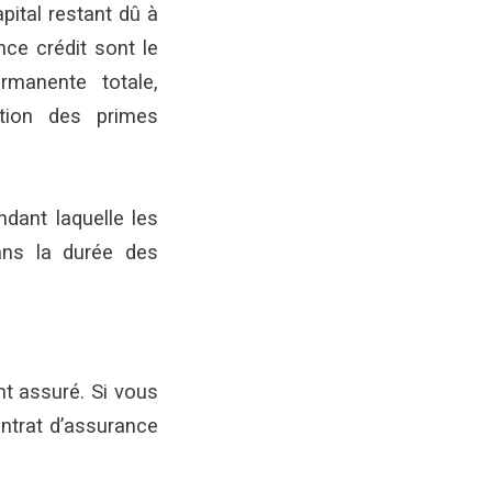
pital restant dû à
ce crédit sont le
ermanente totale,
ation des primes
dant laquelle les
ans la durée des
nt assuré. Si vous
ontrat d’assurance