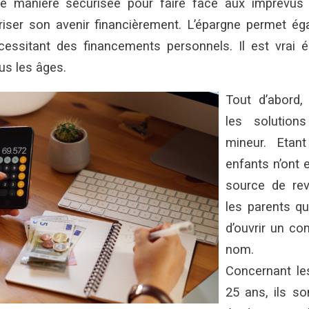
ne manière sécurisée pour faire face aux imprévus 
iser son avenir financièrement. L’épargne permet ég
cessitant des financements personnels. Il est vrai é
us les âges.
Tout d’abord,
les solution
mineur. Etan
enfants n’ont 
source de rev
les parents qu
d’ouvrir un co
nom.
Concernant le
25 ans, ils so